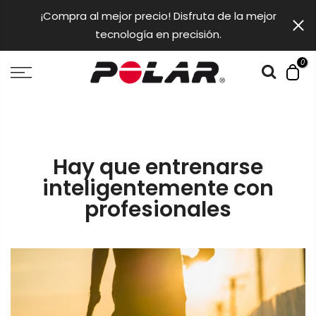
saltar
¡Compra al mejor precio! Disfruta de la mejor
al
tecnología en precisión.
contendio
0
Hay que entrenarse
inteligentemente con
profesionales