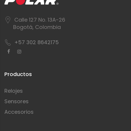
Calle 127 No. 13A-26
Bogotá, Colombia
+57 302 8642175
Productos
Relojes
Sensores
Accesorios