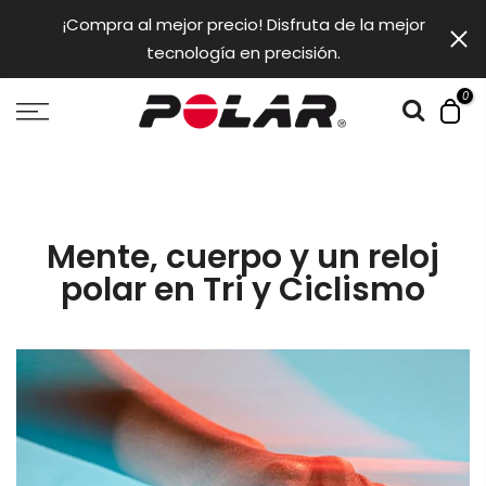
saltar
¡Compra al mejor precio! Disfruta de la mejor
al
tecnología en precisión.
contendio
0
Mente, cuerpo y un reloj
polar en Tri y Ciclismo