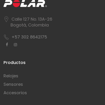
Calle 127 No. 13A-26
Bogotá, Colombia
+57 302 8642175
Productos
Relojes
Sensores
Accesorios