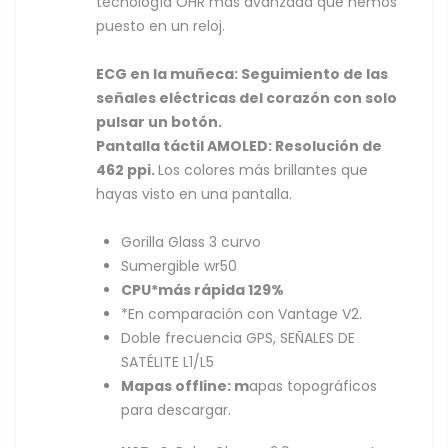
tecnología OHR más avanzada que hemos
puesto en un reloj.
ECG en la muñeca: Seguimiento de las
señales eléctricas del corazón con solo
pulsar un botón.
Pantalla táctil AMOLED: Resolución de
462 ppi.
Los colores más brillantes que
hayas visto en una pantalla.
Gorilla Glass 3 curvo
Sumergible wr50
CPU*
más rápida
129%
*En comparación con Vantage V2.
Doble frecuencia GPS, SEÑALES DE
SATÉLITE L1/L5
Mapas offline: m
apas topográficos
para descargar.