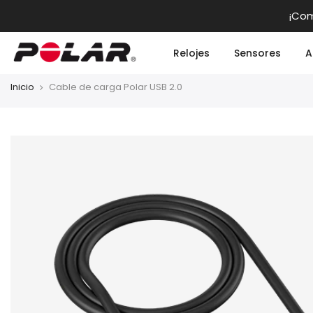
saltar
¡Com
al
contendio
Relojes
Sensores
A
Inicio
Cable de carga Polar USB 2.0