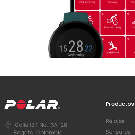
Productos
Relojes
Calle 127 No. 13A-26
Sensores
Bogotá, Colombia