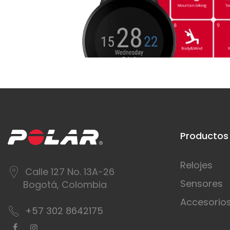
Productos
Relojes
Calle 127 No. 13A-26
Sensores
Bogotá, Colombia
Accesorio
+57 302 8642175