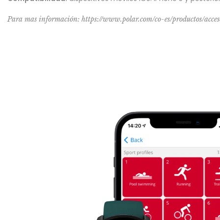
Para mas información: https://www.polar.com/co-es/productos/acce