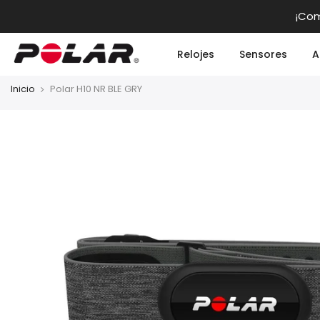
saltar
¡Com
al
contendio
Relojes
Sensores
A
Inicio
Polar H10 NR BLE GRY