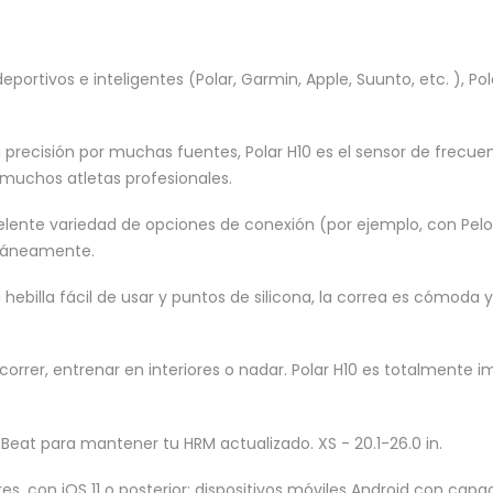
ortivos e inteligentes (Polar, Garmin, Apple, Suunto, etc. ), Pol
cisión por muchas fuentes, Polar H10 es el sensor de frecuencia
 muchos atletas profesionales.
lente variedad de opciones de conexión (por ejemplo, con Pelot
ltáneamente.
ebilla fácil de usar y puntos de silicona, la correa es cómoda y
correr, entrenar en interiores o nadar. Polar H10 es totalment
 Beat para mantener tu HRM actualizado. XS - 20.1-26.0 in.
res, con iOS 11 o posterior; dispositivos móviles Android con capa